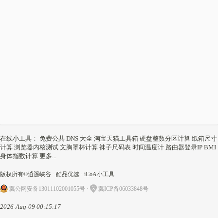
在线小工具
：
免费公共 DNS 大全
淘宝天猫工具箱
硬盘整数分区计算
纸箱尺寸
计算
浏览器内核测试
文胸罩杯计算
袜子尺码表
时间温度计
路由器登录IP
BMI
身体指数计算
更多...
版权所有©
逍遥峡谷
·
酷品优选
·
iCoA小工具
冀公网安备13011102001055号
·
冀ICP备06033848号
2026-Aug-09 00:15:17